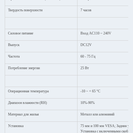
Твердость поверхности
7 часов
Силовое питание
Вход AC110 ~ 240V
Выпуск
DC12V
Частота
60 - 75 Гц
Потребление энергии
25 Вт
Операционная температура
-10 ~ + 65 °C
Диапазон влажности (RH)
10%-90%
Материал для жилья
Металл или алюминий
Установка
75 мм и 100 мм VESA; Задняя уст
Установка с включенными скобка