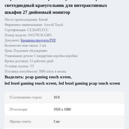
светодиодный краеугольник для интерактивных
шкафов 27 дюймовый монитор
Место происхождения: Китай
Фирменное наименование: Anwell Touch
Сертификация: CE,RoHS,FCC
Номер модели: AW270CB-G801
Документ:
Брошюра продукта PDF
Количество мин заказа: 2 шт.
Цена: Подлежит обсуждению
Упаковывая детали: Стандартная коробка коробки
Время доставки: 15 рабочих дней
Условия оплаты: ТТ
Поставка способности: 5000 штук в месяц
Выделить:
pcap gaming touch screen
,
led bezel gaming touch screen
,
led bezel gaming pcap touch screen
1Соотношение сторон:
16:9
2Резолюция:
1920 x 1080
3Время ответа:
5 мс