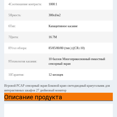
4Соотношение контраста:
1000:1
5Яркость:
300cd/м2
6Тип:
Капацитивное касание
7Цвета:
16.7M
8Угол обзора:
85/85/80/80 (тип.) ((CR≥10)
10 баллов Многоприкосновный емкостный
9Технология касания:
сенсорный экран
10Гарантия:
12 месяцев
Игровой PCAP сенсорный экран Боковой краю светодиодный краеугольник для
интерактивных шкафов 27 дюймовый монитор
Описание продукта