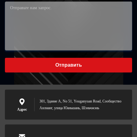
Отправить
301, Здание А, No 51, Youganyuan Road, Сообщество
Анлианг, улица Юаньшань, Шэньчжэнь
Адрес