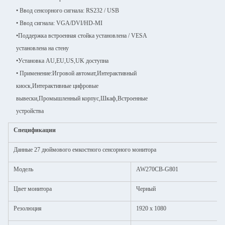
• Ввод сенсорного сигнала: RS232 / USB
• Ввод сигнала: VGA/DVI/HD-MI
•
Поддержка встроенная стойка установлена / VESA
установлена на стену
•
Установка AU,EU,US,UK доступна
• Применение:
Игровой автомат,Интерактивный
киоск,Интерактивные цифровые
вывески,Промышленный корпус,Шкаф,Встроенные
устройства
Спецификации
Данные 27 дюймового емкостного сенсорного монитора
Модель
AW270CB-G801
Цвет монитора
Черный
Резолюция
1920 x 1080