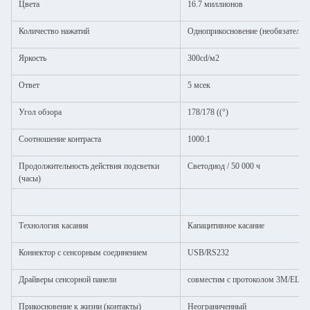
Цвета
16.7 миллионов
Количество нажатий
Одноприкосновение (необязательн
Яркость
300cd/м2
Ответ
5 мсек
Угол обзора
178/178 ((°)
Соотношение контраста
1000:1
Продолжительность действия подсветки
Светодиод / 50 000 ч
(часы)
Технология касания
Капацитивное касание
Коннектор с сенсорным соединением
USB/RS232
Драйверы сенсорной панели
совместим с протоколом 3M/ELO
Прикосновение к жизни (контакты)
Неограниченный