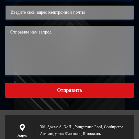
Отправить
301, Здание А, No 51, Youganyuan Road, Сообщество
Анлианг, улица Юаньшань, Шэньчжэнь
Адрес