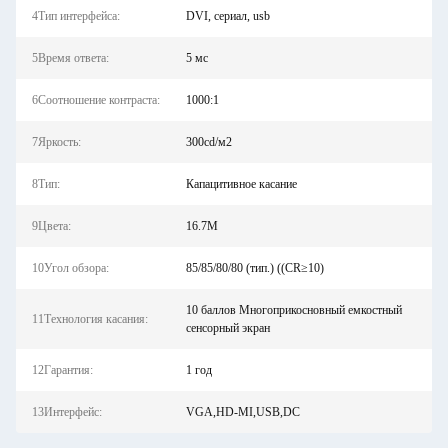
4Тип интерфейса:
DVI, сериал, usb
5Время ответа:
5 мс
6Соотношение контраста:
1000:1
7Яркость:
300cd/м2
8Тип:
Капацитивное касание
9Цвета:
16.7M
10Угол обзора:
85/85/80/80 (тип.) ((CR≥10)
10 баллов Многоприкосновный емкостный
11Технология касания:
сенсорный экран
12Гарантия:
1 год
13Интерфейс:
VGA,HD-MI,USB,DC