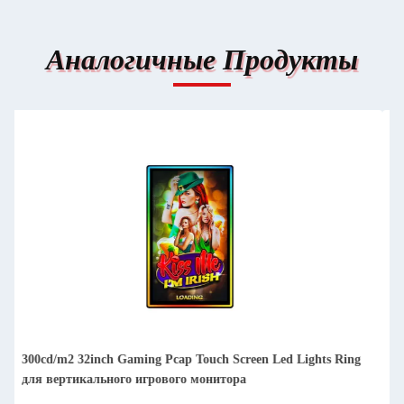
Аналогичные Продукты
22 дюйма Новый TFT Pcap сенсорный экран LCD Монитор
с VGA CGA RS232 USB