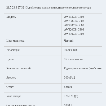
21.5 23.8 27 32 43 дюймовые данные емкостного сенсорного монитора
Модель
AW215CB-G803
AW238CB-G803
AW270CB-G803
AW320CB-G803
AW430CB-G803
Цвет монитора
Черный
Резолюция
1920 x 1080
Цвета
16.7 миллионов
Количество нажатий
Одноприкосновение (необязательн
Яркость
300cd/м2
Ответ
5 мсек
Угол обзора
178/178 ((°)
Соотношение контраста
1000:1