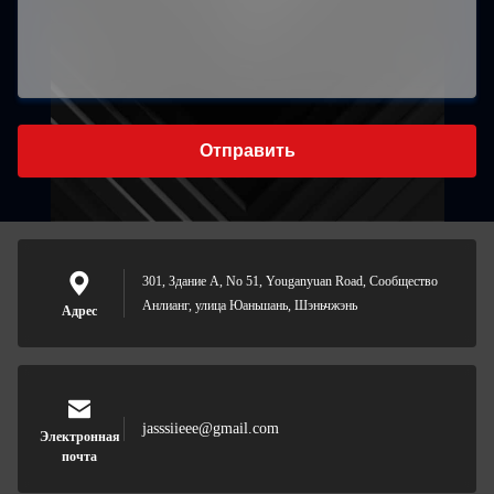
Отправить
301, Здание А, No 51, Youganyuan Road, Сообщество
Анлианг, улица Юаньшань, Шэньчжэнь
Адрес
jasssiieee@gmail.com
Электронная
почта