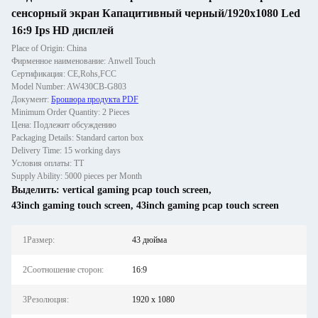
сенсорный экран Капацитивный черный/1920x1080 Led
16:9 Ips HD дисплей
Place of Origin: China
Фирменное наименование: Anwell Touch
Сертификация: CE,Rohs,FCC
Model Number: AW430CB-G803
Документ:
Брошюра продукта PDF
Minimum Order Quantity: 2 Pieces
Цена: Подлежит обсуждению
Packaging Details: Standard carton box
Delivery Time: 15 working days
Условия оплаты: ТТ
Supply Ability: 5000 pieces per Month
Выделить:
vertical gaming pcap touch screen
,
43inch gaming touch screen
,
43inch gaming pcap touch screen
1Размер:
43 дюйма
2Соотношение сторон:
16:9
3Резолюция:
1920 x 1080