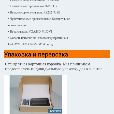
• Совместима с протоколом 3M/ELOs
• Ввод сенсорного сигнала: RS232 / USB
• Чувствительный прикосновение: Капацитивное
прикосновение
• Ввод сигнала: VGA/HD-MI/DVI
• Область применения: Работа над играми Pot O
Gold/WMS/FOX340/MGP340 и т.д.
Упаковка и перевозка
Стандартная картонная коробка.
Мы принимаем
предоставлять индивидуальную упаковку для клиентов.